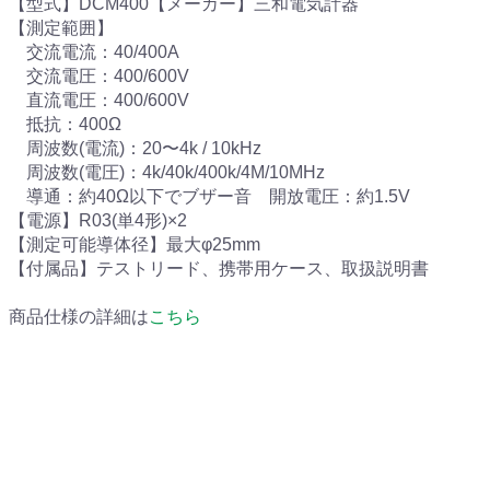
【型式】DCM400【メーカー】三和電気計器
【測定範囲】
交流電流：40/400A
交流電圧：400/600V
直流電圧：400/600V
抵抗：400Ω
周波数(電流)：20〜4k / 10kHz
周波数(電圧)：4k/40k/400k/4M/10MHz
導通：約40Ω以下でブザー音 開放電圧：約1.5V
【電源】R03(単4形)×2
【測定可能導体径】最大φ25mm
【付属品】テストリード、携帯用ケース、取扱説明書
商品仕様の詳細は
こちら