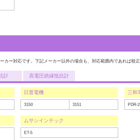
ーカー対応です。下記メーカー以外の場合も、対応範囲内であれば校正
抗計
高電圧絶縁抵抗計
日置電機
三和
3150
3151
PDR-
ムサシインテック
ET-5