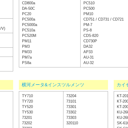
CD800a
PC510
DA-50C
PC500
PC20
PM10
PC500a
CD751 / CD731 / CD721
PC5000a
PM-7
/V)
PC510a
PS-8
PC520M
CDS-820
PM11
CD730P
PM3
DA32
PM33
AP33
PM7a
AU-31
PS8a
AU-32
横河メータ&インスツルメンツ
カイ
TY710
73204
KT-20
TY720
73101
KT-20
TY520
73301
KT-20
TY530
73302
KU-26
73201
73303
KU-26
73202
320110
SK-61