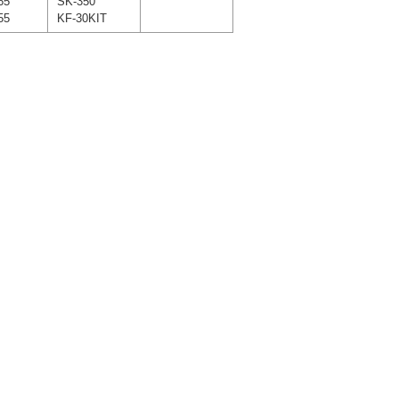
65
SK-350
55
KF-30KIT