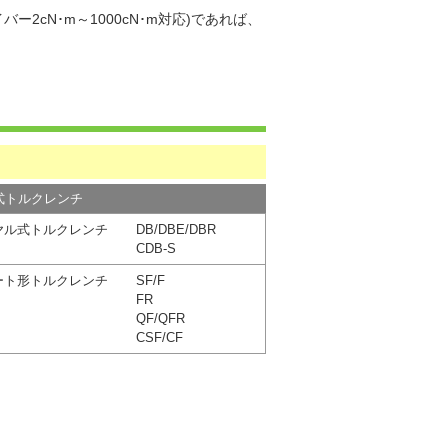
2cN･m～1000cN･m対応)であれば、
式トルクレンチ
ヤル式トルクレンチ
DB/DBE/DBR
CDB-S
ート形トルクレンチ
SF/F
FR
QF/QFR
CSF/CF