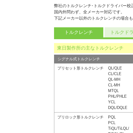
弊社のトルクレンチ･トルクドライバー校正サー
国内外問わず、全メーカー対応です。
下記メーカー以外のトルクレンチの場合も
トルクレンチ
トルクド
東日製作所の主なトルクレンチ
シグナル式トルクレンチ
プリセット形トルクレンチ
QL/QLE
CL/CLE
QL-MH
CL-MH
MTQL
PHL/PHLE
YCL
DQL/DQLE
プリロック形トルクレンチ
PQL
PCL
TiQL/TiLQL/