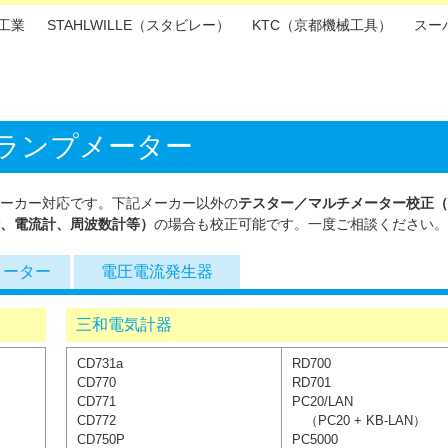
P工業
STAHLWILLE（スタビレー）
KTC（京都機械工具）
スー
ランプメーター
ーカー対応です。下記メーカー以外の
テスター／マルチメーター校正（
、電流計、周波数計等）
の場合も校正可能です。一度ご相談ください。
メーター
電圧電流発生器
三和電気計器
CD731a
RD700
CD770
RD701
CD771
PC20/LAN
CD772
（PC20 + KB-LAN）
CD750P
PC5000