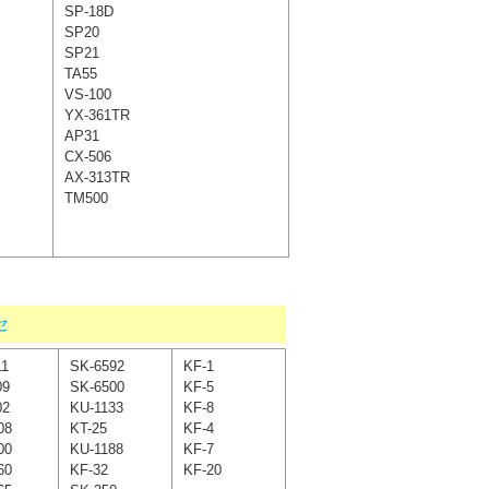
SP-18D
SP20
SP21
TA55
VS-100
YX-361TR
AP31
CX-506
AX-313TR
TM500
セ
11
SK-6592
KF-1
09
SK-6500
KF-5
02
KU-1133
KF-8
08
KT-25
KF-4
00
KU-1188
KF-7
60
KF-32
KF-20