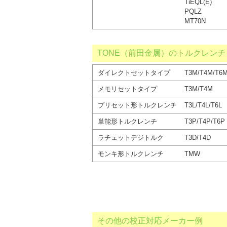
TiEQL(E)
PQLZ
MT70N
TONE（前田金属）のトルクレンチ
ダイレクトセットタイプ
T3M/T4M/T6
メモリセットタイプ
T3M/T4M
プリセット形トルクレンチ
T3L/T4L/T6L
単能形トルクレンチ
T3P/T4P/T6P
ラチェットデジトルク
T3D/T4D
モンキ形トルクレンチ
TMW
その他の校正対応メーカー例