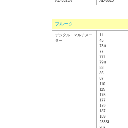
AD-5523A
AD-5520
フルーク
デジタル・マルチメー
11
ター
45
73Ⅲ
77
77Ⅱ
79Ⅲ
83
85
87
110
115
175
177
179
187
189
233Si
287