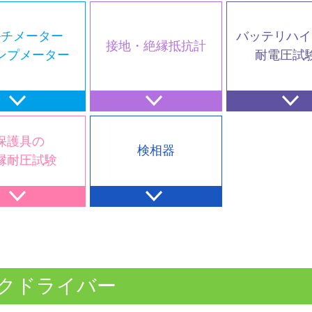
ルチメーター
バッテリハイ
接地・絶縁抵抗計
ンプメーター
耐電圧試
保護具の
検相器
縁耐圧試験
クドライバー