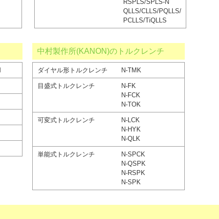
RSPLS/SPLS-N
QLLS/CLLS/PQLLS/
PCLLS/TiQLLS
中村製作所(KANON)のトルクレンチ
M
ダイヤル形トルクレンチ
N-TMK
目盛式トルクレンチ
N-FK
N-FCK
N-TOK
可変式トルクレンチ
N-LCK
N-HYK
N-QLK
単能式トルクレンチ
N-SPCK
N-QSPK
N-RSPK
N-SPK