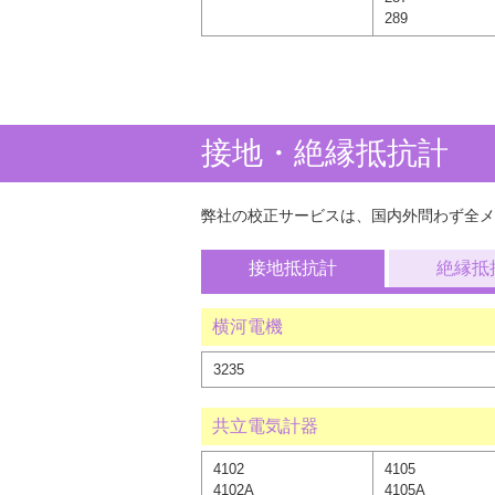
289
接地・絶縁抵抗計
弊社の校正サービスは、国内外問わず全メ
接地抵抗計
絶縁抵
横河電機
3235
共立電気計器
4102
4105
4102A
4105A